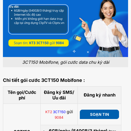
3CT150 Mobifone, gói cước data chu kỳ dài
Chi tiết gói cước 3CT150 Mobifone :
Tên gọi/Cước
Đăng ký SMS/
Đăng ký nhanh
phí
Ưu đãi
gửi
KT2
3CT150
SOẠN TIN
9084
6GB/ngày (540GB/3 tháng)
truy