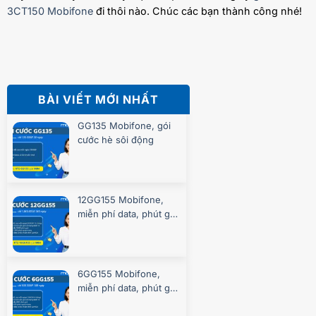
3CT150 Mobifone
đi thôi nào. Chúc các bạn thành công nhé!
BÀI VIẾT MỚI NHẤT
GG135 Mobifone, gói
cước hè sôi động
12GG155 Mobifone,
miễn phí data, phút gọi
suốt 360 ngày
6GG155 Mobifone,
miễn phí data, phút gọi
suốt 180 ngày