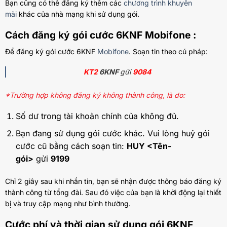
Bạn cũng có thể đăng ký thêm các
chương trình khuyến
mãi
khác của nhà mạng khi sử dụng gói.
Cách đăng ký gói cước 6KNF Mobifone :
Để đăng ký gói cước 6KNF
Mobifone
. Soạn tin theo cú pháp:
KT2
6KNF
gửi
9084
*Trường hợp không đăng ký không thành công, là do:
Số dư trong tài khoản chính của không đủ.
Bạn đang sử dụng gói cước khác. Vui lòng huỷ gói
cước cũ bằng cách soạn tin:
HUY <Tên-
gói>
gửi
9199
Chỉ 2 giây sau khi nhắn tin, bạn sẽ nhận được thông báo đăng ký
thành công từ tổng đài. Sau đó việc của bạn là khởi động lại thiết
bị và truy cập mạng như bình thường.
Cước phí và thời gian sử dụng gói 6KNF