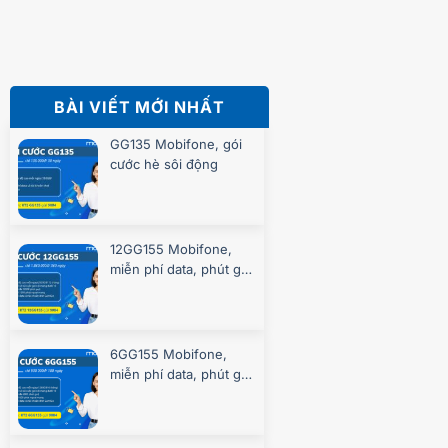
BÀI VIẾT MỚI NHẤT
GG135 Mobifone, gói
cước hè sôi động
12GG155 Mobifone,
miễn phí data, phút gọi
suốt 360 ngày
6GG155 Mobifone,
miễn phí data, phút gọi
suốt 180 ngày