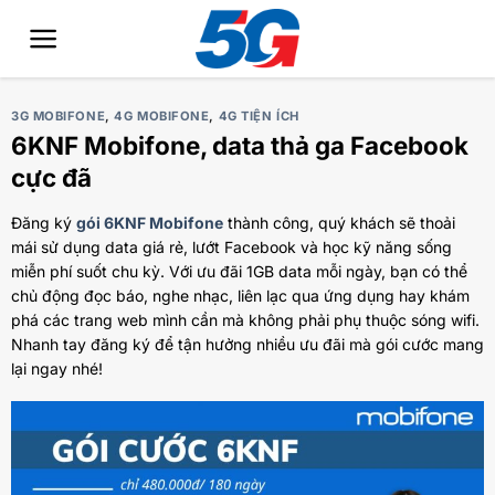
Bỏ
qua
nội
dung
3G MOBIFONE
,
4G MOBIFONE
,
4G TIỆN ÍCH
6KNF Mobifone, data thả ga Facebook
cực đã
Đăng ký
gói 6KNF Mobifone
thành công, quý khách sẽ thoải
mái sử dụng data giá rẻ, lướt Facebook và học kỹ năng sống
miễn phí suốt chu kỳ. Với ưu đãi 1GB data mỗi ngày, bạn có thể
chủ động đọc báo, nghe nhạc, liên lạc qua ứng dụng hay khám
phá các trang web mình cần mà không phải phụ thuộc sóng wifi.
Nhanh tay đăng ký để tận hưởng nhiều ưu đãi mà gói cước mang
lại ngay nhé!