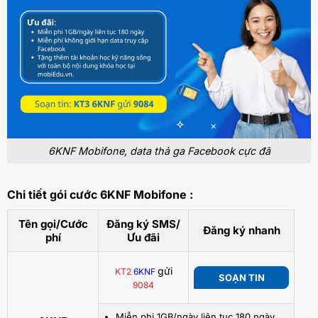
6KNF Mobifone, data thả ga Facebook cực đã
Chi tiết gói cước 6KNF Mobifone :
Tên gọi/Cước
Đăng ký SMS/
Đăng ký nhanh
phí
Ưu đãi
gửi
KT2
6KNF
SOẠN TIN
9084
Miễn phi 1GB/ngày liên tục 180 ngày