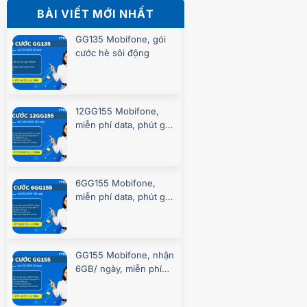
BÀI VIẾT MỚI NHẤT
GG135 Mobifone, gói
cước hè sôi động
12GG155 Mobifone,
miễn phí data, phút gọi
suốt 360 ngày
6GG155 Mobifone,
miễn phí data, phút gọi
suốt 180 ngày
GG155 Mobifone, nhận
6GB/ ngày, miễn phí
gọi, chơi game