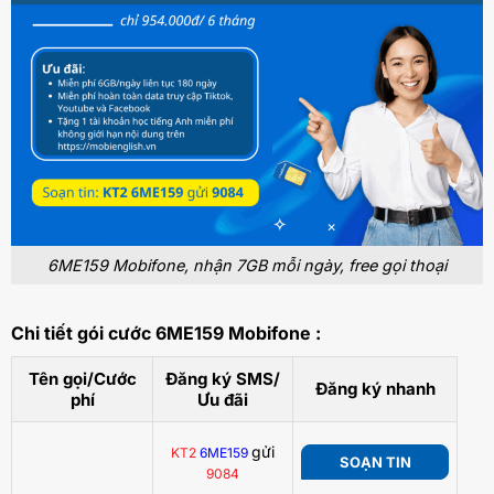
6ME159 Mobifone, nhận 7GB mỗi ngày, free gọi thoại
Chi tiết gói cước 6ME159 Mobifone :
Tên gọi/Cước
Đăng ký SMS/
Đăng ký nhanh
phí
Ưu đãi
gửi
KT2
6ME159
SOẠN TIN
9084