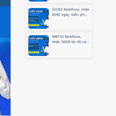
GG155 Mobifone, nhận
6GB/ ngày, miễn phí
gọi, chơi game
MBF30 Mobifone,
nhận 30GB tốc độ cao
7 ngày