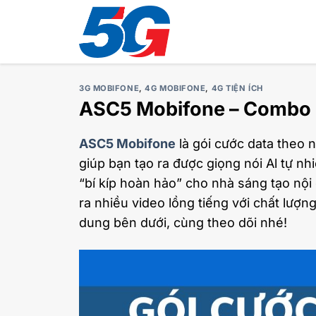
Bỏ
qua
nội
dung
3G MOBIFONE
,
4G MOBIFONE
,
4G TIỆN ÍCH
ASC5 Mobifone – Combo 
ASC5 Mobifone
là gói cước data theo 
giúp bạn tạo ra được giọng nói Al tự nh
“bí kíp hoàn hảo” cho nhà sáng tạo nội
ra nhiều video lồng tiếng với chất lượng
dung bên dưới, cùng theo dõi nhé!