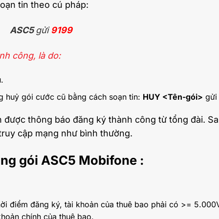
Soạn tin theo cú pháp:
ASC5
gửi
9199
h công, là do:
.
g huỷ gói cước cũ bằng cách soạn tin:
HUY <Tên-gói>
gử
ận được thông báo đăng ký thành công từ tổng đài. S
và truy cập mạng như bình thường.
ụng gói ASC5 Mobifone :
 thời điểm đăng ký, tài khoản của thuê bao phải có >= 5.00
 khoản chính của thuê bao.