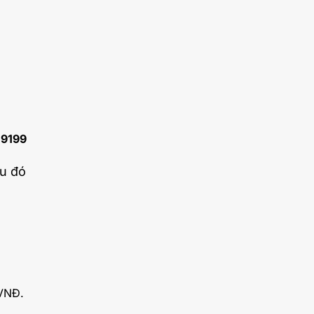
i
9199
au đó
0VNĐ.