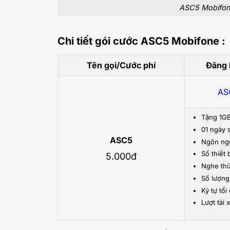
ASC5 Mobifone
Chi tiết gói cước ASC5 Mobifone :
Tên gọi/Cước phí
Đăng 
AS
Tặng 1GB
01 ngày 
ASC5
Ngôn ngữ
Số thiết 
5.000đ
Nghe th
Số lượng
Ký tự tố
Lượt tải 