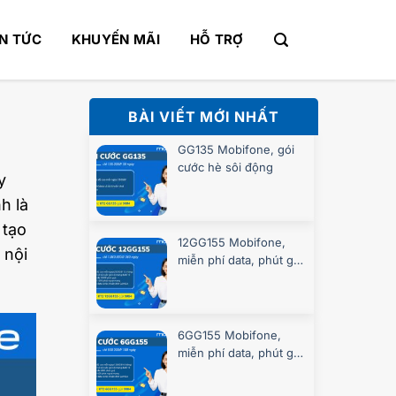
IN TỨC
KHUYẾN MÃI
HỖ TRỢ
BÀI VIẾT MỚI NHẤT
GG135 Mobifone, gói
cước hè sôi động
y
h là
 tạo
12GG155 Mobifone,
 nội
miễn phí data, phút gọi
suốt 360 ngày
6GG155 Mobifone,
miễn phí data, phút gọi
suốt 180 ngày