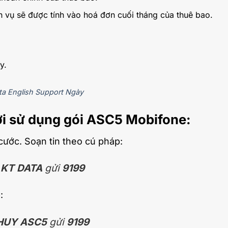
ch vụ sẽ được tính vào hoá đơn cuối tháng của thuê bao.
y.
a English Support Ngày
ời sử dụng gói ASC5 Mobifone:
cước. Soạn tin theo cú pháp:
KT DATA
gửi
9199
:
HUY ASC5
gửi
9199