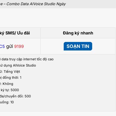
 – Combo Data AIVoice Studio Ngày
ký SMS/ Ưu đãi
Đăng ký nhanh
gửi
SOẠN TIN
C5
9199
 data truy cập internet tốc độ cao
sử dụng AIVoice Studio
: Tiếng Việt
bị đồng thời: 1
ử: Không
 ký tự: 5000
i đa/chuyển đổi: 500
xuống: 10