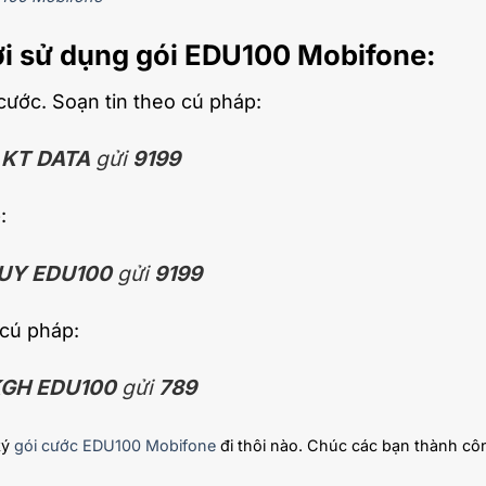
ời sử dụng gói EDU100 Mobifone:
cước. Soạn tin theo cú pháp:
KT DATA
gửi
9199
:
UY EDU100
gửi
9199
 cú pháp:
GH EDU100
gửi
789
ký
gói cước EDU100 Mobifone
đi thôi nào. Chúc các bạn thành cô