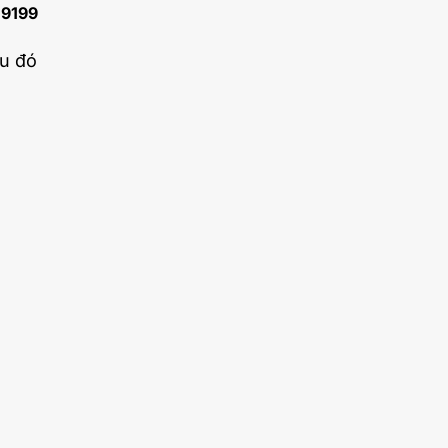
i
9199
au đó