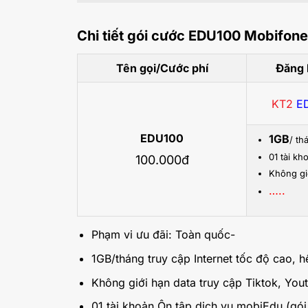
Chi tiết gói cước EDU100 Mobifone
Tên gọi/Cước phí
Đăng 
KT2
E
EDU100
1GB
/ th
01 tài k
100.000đ
Không gi
…..
Phạm vi ưu đãi: Toàn quốc-
1GB/tháng truy cập Internet tốc độ cao, hế
Không giới hạn data truy cập Tiktok, Yo
01 tài khoản Ôn tập dịch vụ mobiEdu (gói