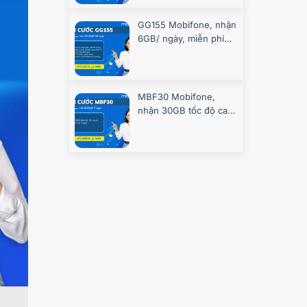
GG155 Mobifone, nhận
6GB/ ngày, miễn phí
gọi, chơi game
MBF30 Mobifone,
nhận 30GB tốc độ cao
7 ngày