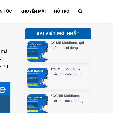
IN TỨC
KHUYẾN MÃI
HỖ TRỢ
BÀI VIẾT MỚI NHẤT
GG135 Mobifone, gói
cước hè sôi động
i mái
óa
đăng
12GG155 Mobifone,
miễn phí data, phút gọi
suốt 360 ngày
6GG155 Mobifone,
miễn phí data, phút gọi
suốt 180 ngày