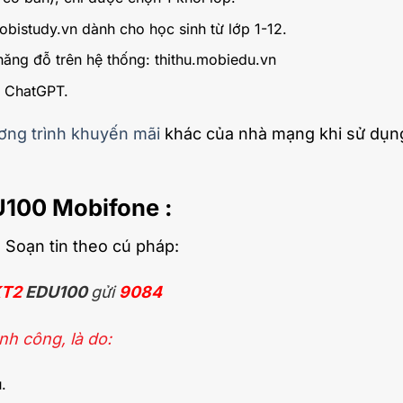
obistudy.vn dành cho học sinh từ lớp 1-12.
năng đỗ trên hệ thống: thithu.mobiedu.vn
ệ ChatGPT.
ơng trình khuyến mãi
khác của nhà mạng khi sử dụn
U100 Mobifone :
. Soạn tin theo cú pháp:
T2
EDU100
gửi
9084
h công, là do:
.