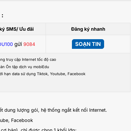
 :
ký SMS/ Ưu đãi
Đăng ký nhanh
gửi
SOẠN TIN
DU100
9084
áng truy cập Internet tốc độ cao
hoản Ôn tập dịch vụ mobiEdu
ới hạn data sử dụng Tiktok, Youtube, Facebook
t dung lượng gói, hệ thống ngắt kết nối Internet.
utube, Facebook
 cơ bản), chỉ được chọn 1 khối lớp: