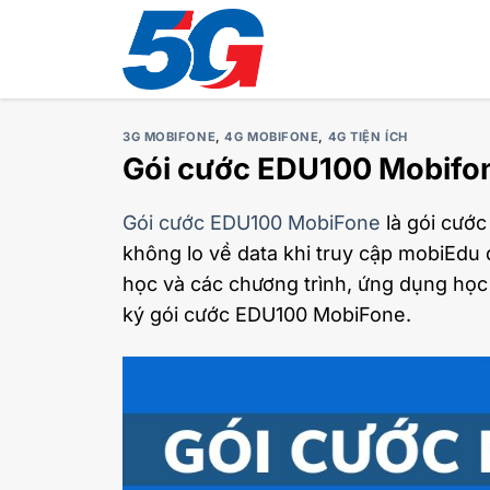
Bỏ
qua
nội
dung
3G MOBIFONE
,
4G MOBIFONE
,
4G TIỆN ÍCH
Gói cước EDU100 Mobifon
Gói cước EDU100 MobiFone
là gói cước
không lo về data khi truy cập mobiEdu
học và các chương trình, ứng dụng học
ký gói cước EDU100 MobiFone.