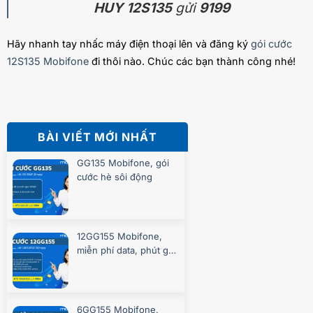
HUY 12S135
gửi
9199
Hãy nhanh tay nhấc máy điện thoại lên và đăng ký
gói cước
12S135 Mobifone
đi thôi nào. Chúc các bạn thành công nhé!
BÀI VIẾT MỚI NHẤT
GG135 Mobifone, gói
cước hè sôi động
12GG155 Mobifone,
miễn phí data, phút gọi
suốt 360 ngày
6GG155 Mobifone,