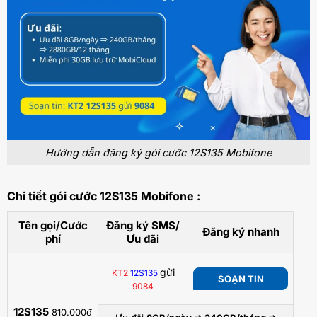
Hướng dẫn đăng ký gói cước 12S135 Mobifone
Chi tiết gói cước 12S135 Mobifone :
Tên gọi/Cước
Đăng ký SMS/
Đăng ký nhanh
phí
Ưu đãi
gửi
KT2
12S135
SOẠN TIN
9084
12S135
810.000đ