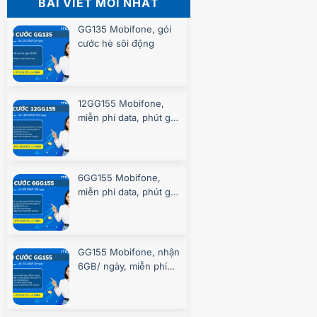
BÀI VIẾT MỚI NHẤT
GG135 Mobifone, gói
cước hè sôi động
12GG155 Mobifone,
miễn phí data, phút gọi
suốt 360 ngày
6GG155 Mobifone,
miễn phí data, phút gọi
suốt 180 ngày
GG155 Mobifone, nhận
6GB/ ngày, miễn phí
gọi, chơi game