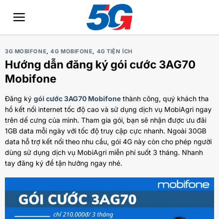
Bỏ
qua
nội
dung
3G MOBIFONE
,
4G MOBIFONE
,
4G TIỆN ÍCH
Hướng dẫn đăng ký gói cước 3AG70
Mobifone
Đăng ký
gói cước 3AG70 Mobifone
thành công, quý khách tha
hồ kết nối internet tốc độ cao và sử dụng dịch vụ MobiAgri ngay
trên dế cưng của mình. Tham gia gói, bạn sẽ nhận được ưu đãi
1GB data mỗi ngày với tốc độ truy cập cực nhanh. Ngoài 30GB
data hỗ trợ kết nối theo nhu cầu, gói 4G này còn cho phép người
dùng sử dụng dịch vụ MobiAgri miễn phí suốt 3 tháng. Nhanh
tay đăng ký để tận hưởng ngay nhé.