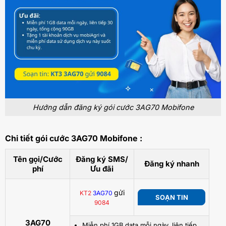
Hướng dẫn đăng ký gói cước 3AG70 Mobifone
Chi tiết gói cước 3AG70 Mobifone :
Tên gọi/Cước
Đăng ký SMS/
Đăng ký nhanh
phí
Ưu đãi
gửi
KT2
3AG70
SOẠN TIN
9084
3AG70
Miễn phí 1GB data mỗi ngày, liên tiếp