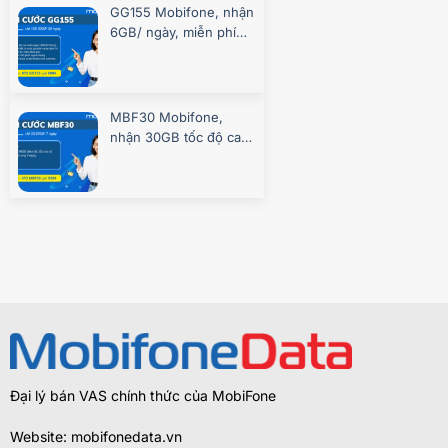
GG155 Mobifone, nhận
6GB/ ngày, miễn phí
gọi, chơi game
MBF30 Mobifone,
nhận 30GB tốc độ cao
7 ngày
Đại lý bán VAS chính thức của MobiFone
Website: mobifonedata.vn