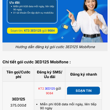
Hướng dẫn đăng ký gói cước 3ED125 Mobifone
Chi tiết gói cước 3ED125 Mobifone :
Tên gọi/Cước
Đăng ký SMS/
Đăng ký nhanh
phí
Ưu đãi
gửi
KT2
3ED125
SOẠN TIN
9084
3ED125
Miễn phí 6GB data mỗi ngày, liên tiếp
375.000đ
90 ngày