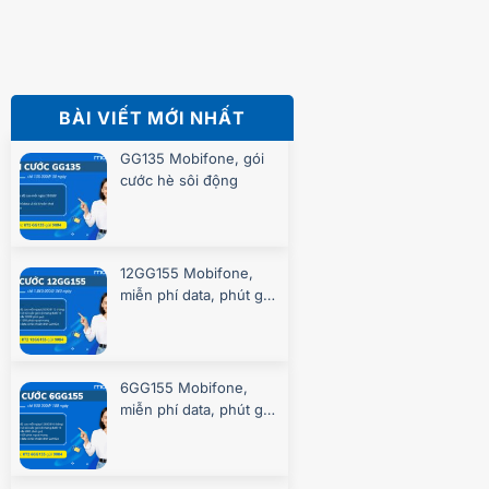
BÀI VIẾT MỚI NHẤT
GG135 Mobifone, gói
cước hè sôi động
12GG155 Mobifone,
miễn phí data, phút gọi
suốt 360 ngày
6GG155 Mobifone,
miễn phí data, phút gọi
suốt 180 ngày