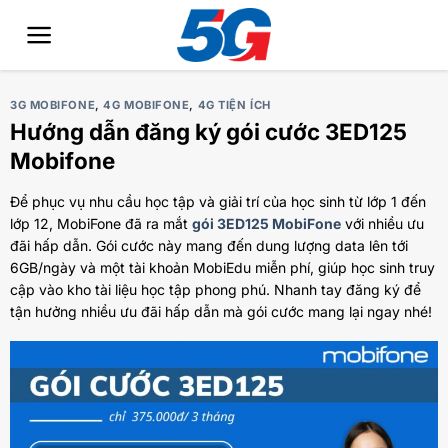
Bỏ
qua
nội
dung
3G MOBIFONE
,
4G MOBIFONE
,
4G TIỆN ÍCH
Hướng dẫn đăng ký gói cước 3ED125
Mobifone
Để phục vụ nhu cầu học tập và giải trí của học sinh từ lớp 1 đến
lớp 12, MobiFone đã ra mắt
gói 3ED125 MobiFone
với nhiều ưu
đãi hấp dẫn. Gói cước này mang đến dung lượng data lên tới
6GB/ngày và một tài khoản MobiEdu miễn phí, giúp học sinh truy
cập vào kho tài liệu học tập phong phú. Nhanh tay đăng ký để
tận hưởng nhiều ưu đãi hấp dẫn mà gói cước mang lại ngay nhé!