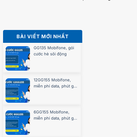
BÀI VIẾT MỚI NHẤT
GG135 Mobifone, gói
cước hè sôi động
12GG155 Mobifone,
miễn phí data, phút gọi
suốt 360 ngày
6GG155 Mobifone,
miễn phí data, phút gọi
suốt 180 ngày