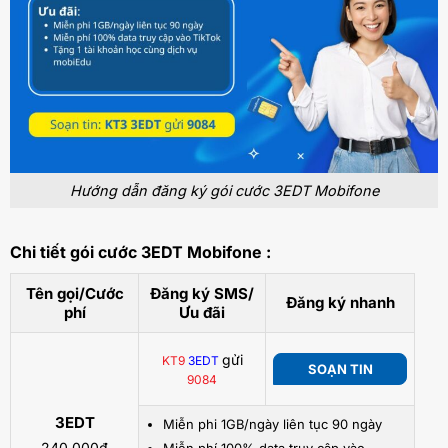
Hướng dẫn đăng ký gói cước 3EDT Mobifone
Chi tiết gói cước 3EDT Mobifone :
Tên gọi/Cước
Đăng ký SMS/
Đăng ký nhanh
phí
Ưu đãi
gửi
KT9
3EDT
SOẠN TIN
9084
3EDT
Miễn phi 1GB/ngày liên tục 90 ngày
240.000đ
Miễn phí 100% data truy cập vào