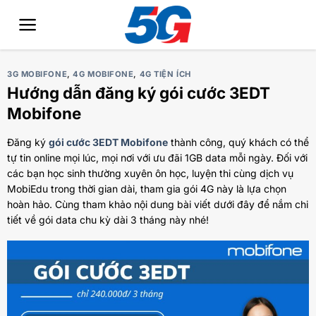
Bỏ
qua
nội
dung
3G MOBIFONE
,
4G MOBIFONE
,
4G TIỆN ÍCH
Hướng dẫn đăng ký gói cước 3EDT
Mobifone
Đăng ký
gói cước 3EDT Mobifone
thành công, quý khách có thể
tự tin online mọi lúc, mọi nơi với ưu đãi 1GB data mỗi ngày. Đối với
các bạn học sinh thường xuyên ôn học, luyện thi cùng dịch vụ
MobiEdu trong thời gian dài, tham gia gói 4G này là lựa chọn
hoàn hảo. Cùng tham khảo nội dung bài viết dưới đây để nắm chi
tiết về gói data chu kỳ dài 3 tháng này nhé!