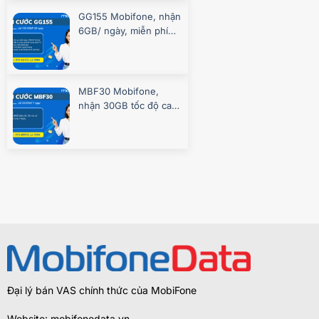
GG155 Mobifone, nhận
6GB/ ngày, miễn phí
gọi, chơi game
MBF30 Mobifone,
nhận 30GB tốc độ cao
7 ngày
Đại lý bán VAS chính thức của MobiFone
Website: mobifonedata.vn