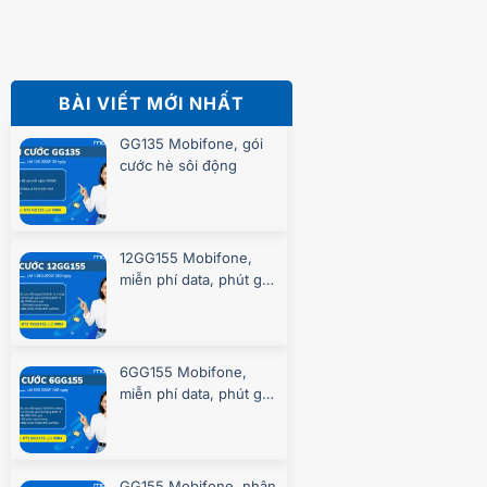
BÀI VIẾT MỚI NHẤT
GG135 Mobifone, gói
cước hè sôi động
12GG155 Mobifone,
miễn phí data, phút gọi
suốt 360 ngày
6GG155 Mobifone,
miễn phí data, phút gọi
suốt 180 ngày
GG155 Mobifone, nhận