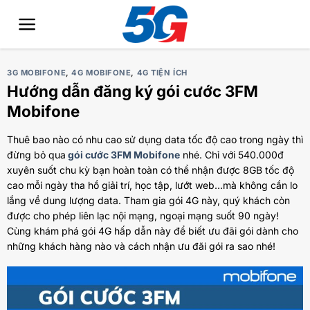
Bỏ
qua
nội
dung
3G MOBIFONE
,
4G MOBIFONE
,
4G TIỆN ÍCH
Hướng dẫn đăng ký gói cước 3FM
Mobifone
Thuê bao nào có nhu cao sử dụng data tốc độ cao trong ngày thì
đừng bỏ qua
gói cước 3FM Mobifone
nhé. Chỉ với 540.000đ
xuyên suốt chu kỳ bạn hoàn toàn có thể nhận được 8GB tốc độ
cao mỗi ngày tha hồ giải trí, học tập, lướt web…mà không cần lo
lắng về dung lượng data. Tham gia gói 4G này, quý khách còn
được cho phép liên lạc nội mạng, ngoại mạng suốt 90 ngày!
Cùng khám phá gói 4G hấp dẫn này để biết ưu đãi gói dành cho
những khách hàng nào và cách nhận ưu đãi gói ra sao nhé!