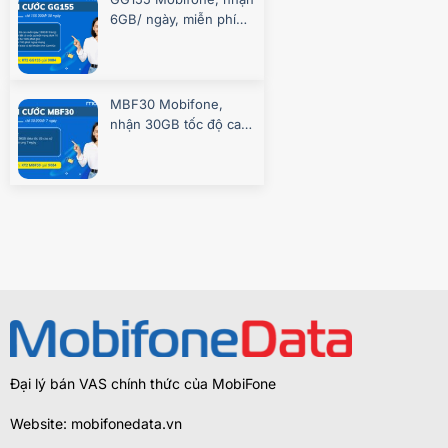
6GB/ ngày, miễn phí
gọi, chơi game
MBF30 Mobifone,
nhận 30GB tốc độ cao
7 ngày
Đại lý bán VAS chính thức của MobiFone
Website: mobifonedata.vn