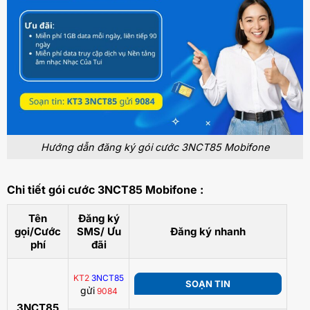
Hướng dẫn đăng ký gói cước 3NCT85 Mobifone
Chi tiết gói cước 3NCT85 Mobifone :
Tên
Đăng ký
gọi/Cước
SMS/ Ưu
Đăng ký nhanh
phí
đãi
KT2
3NCT85
SOẠN TIN
gửi
9084
3NCT85