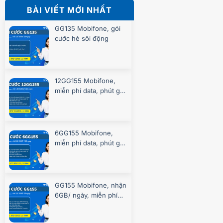
BÀI VIẾT MỚI NHẤT
GG135 Mobifone, gói
cước hè sôi động
12GG155 Mobifone,
miễn phí data, phút gọi
suốt 360 ngày
6GG155 Mobifone,
miễn phí data, phút gọi
suốt 180 ngày
GG155 Mobifone, nhận
6GB/ ngày, miễn phí
gọi, chơi game