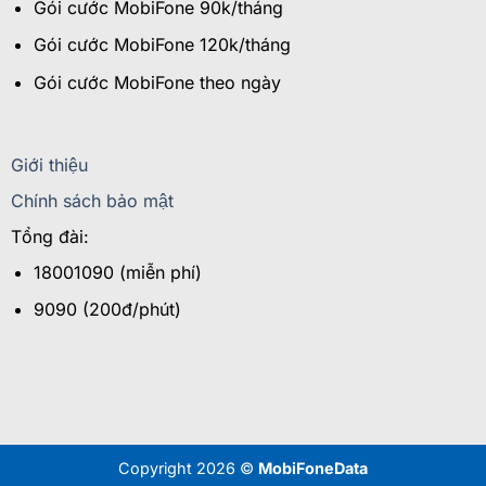
Gói cước MobiFone 90k/tháng
Gói cước MobiFone 120k/tháng
Gói cước MobiFone theo ngày
Giới thiệu
Chính sách bảo mật
Tổng đài:
18001090 (miễn phí)
9090 (200đ/phút)
Copyright 2026 ©
MobiFoneData