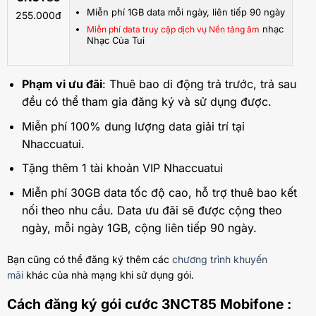
Miễn phí 1GB data mỗi ngày, liên tiếp 90 ngày
255.000đ
nhạc
Miễn phí
data
truy cập dịch vụ Nền tảng
âm
Nhạc Của Tui
Phạm vi ưu đãi
: Thuê bao di động trả trước, trả sau
đều có thể tham gia đăng ký và sử dụng được.
Miễn phí 100% dung lượng data giải trí tại
Nhaccuatui.
Tặng thêm 1 tài khoản VIP Nhaccuatui
Miễn phí 30GB data tốc độ cao, hỗ trợ thuê bao kết
nối theo nhu cầu. Data ưu đãi sẽ được cộng theo
ngày, mỗi ngày 1GB, cộng liên tiếp 90 ngày.
Bạn cũng có thể đăng ký thêm các
chương trình khuyến
mãi
khác của nhà mạng khi sử dụng gói.
Cách đăng ký gói cước 3NCT85 Mobifone :