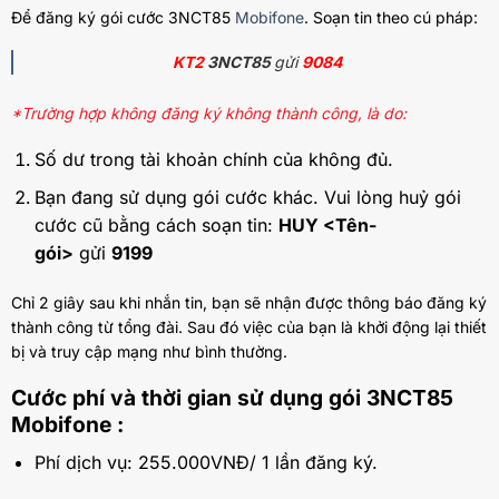
Để đăng ký gói cước 3NCT85
Mobifone
. Soạn tin theo cú pháp:
KT2
3NCT85
gửi
9084
*Trường hợp không đăng ký không thành công, là do:
Số dư trong tài khoản chính của không đủ.
Bạn đang sử dụng gói cước khác. Vui lòng huỷ gói
cước cũ bằng cách soạn tin:
HUY <Tên-
gói>
gửi
9199
Chỉ 2 giây sau khi nhắn tin, bạn sẽ nhận được thông báo đăng ký
thành công từ tổng đài. Sau đó việc của bạn là khởi động lại thiết
bị và truy cập mạng như bình thường.
Cước phí và thời gian sử dụng gói 3NCT85
Mobifone :
Phí dịch vụ: 255.000VNĐ/ 1 lần đăng ký.