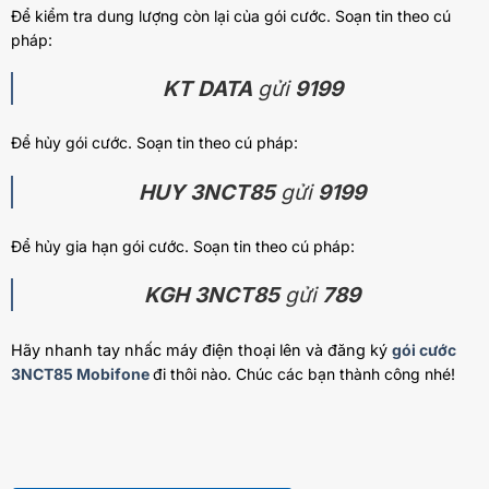
Để kiểm tra dung lượng còn lại của gói cước. Soạn tin theo cú
pháp:
KT DATA
gửi
9199
Để hủy gói cước. Soạn tin theo cú pháp:
HUY 3NCT85
gửi
9199
Để hủy gia hạn gói cước. Soạn tin theo cú pháp:
KGH 3NCT85
gửi
789
Hãy nhanh tay nhấc máy điện thoại lên và đăng ký
gói cước
3NCT85 Mobifone
đi thôi nào. Chúc các bạn thành công nhé!