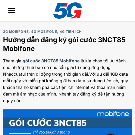
Bỏ
qua
nội
dung
3G MOBIFONE
,
4G MOBIFONE
,
4G TIỆN ÍCH
Hướng dẫn đăng ký gói cước 3NCT85
Mobifone
Tham gia
gói cước 3NCT85 Mobifone
là lựa chọn tối ưu dành
cho những thuê bao có nhu cầu giải trí cùng ứng dụng
Nhaccuatui trên di động trong thời gian dài.Với ưu đãi 1GB data
mỗi ngày và miễn phí không giới hạn data sử dụng tiện ích, quý
khách tha hồ khám phá các tiện ích internet và thỏa mãn niềm
đam mê âm nhạc của mình. Nhanh tay đăng ký để tận hưởng
ngay nào.