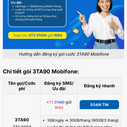
Hướng dẫn đăng ký gói cước 3TA90 Mobifone
Chi tiết gói 3TA90 Mobifone:
Tên gọi/Cước
Đăng ký SMS/
Đăng ký nhanh
phí
Ưu đãi
gửi
KT2
3TA90
SOẠN TIN
9084
3TA90
GB/ngày => 30GB/tháng (90GB/3 tháng)
1
270.000đ