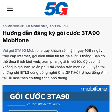
Bỏ
qua
nội
dung
3G MOBIFONE
,
4G MOBIFONE
,
4G TIỆN ÍCH
Hướng dẫn đăng ký gói cước 3TA90
Mobifone
Với gói 3TA90 Mobifone
quý khách sẽ nhận ngay 1GB / ngày
truy cập Internet, gọi điện nhắn tin tẹt ga suốt 3 tháng. Bạn có
thể thỏa thích lướt web, xem phim, giải trí với tốc độ cao mà
không lo giới hạn. Miễn phí 1 tài khoản trên mobiEdu: Luyện thi
chứng chỉ IETLS cùng công nghệ ChatGPT,Hỗ trợ học tiếng Anh
tại HiClass theo chương trình phổ thông.