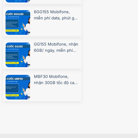
6GG155 Mobifone,
miễn phí data, phút gọi
suốt 180 ngày
GG155 Mobifone, nhận
6GB/ ngày, miễn phí
gọi, chơi game
MBF30 Mobifone,
nhận 30GB tốc độ cao
7 ngày