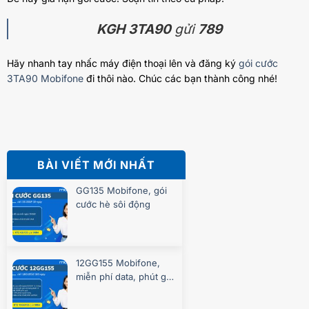
KGH 3TA90
gửi
789
Hãy nhanh tay nhấc máy điện thoại lên và đăng ký
gói cước
3TA90 Mobifone
đi thôi nào. Chúc các bạn thành công nhé!
BÀI VIẾT MỚI NHẤT
GG135 Mobifone, gói
cước hè sôi động
12GG155 Mobifone,
miễn phí data, phút gọi
suốt 360 ngày