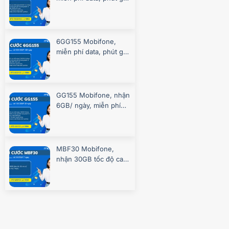
suốt 360 ngày
6GG155 Mobifone,
miễn phí data, phút gọi
suốt 180 ngày
GG155 Mobifone, nhận
6GB/ ngày, miễn phí
gọi, chơi game
MBF30 Mobifone,
nhận 30GB tốc độ cao
7 ngày