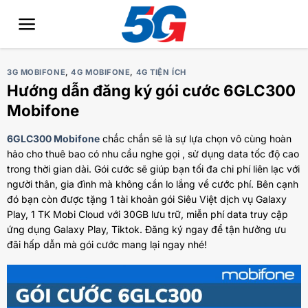
Bỏ
qua
nội
dung
3G MOBIFONE
,
4G MOBIFONE
,
4G TIỆN ÍCH
Hướng dẫn đăng ký gói cước 6GLC300
Mobifone
6GLC300 Mobifone
chắc chắn sẽ là sự lựa chọn vô cùng hoàn
hảo cho thuê bao có nhu cầu nghe gọi , sử dụng data tốc độ cao
trong thời gian dài. Gói cước sẽ giúp bạn tối đa chi phí liên lạc với
người thân, gia đình mà không cần lo lắng về cước phí. Bên cạnh
đó bạn còn được tặng 1 tài khoản gói Siêu Việt dịch vụ Galaxy
Play, 1 TK Mobi Cloud với 30GB lưu trữ, miễn phí data truy cập
ứng dụng Galaxy Play, Tiktok. Đăng ký ngay để tận hưởng ưu
đãi hấp dẫn mà gói cước mang lại ngay nhé!