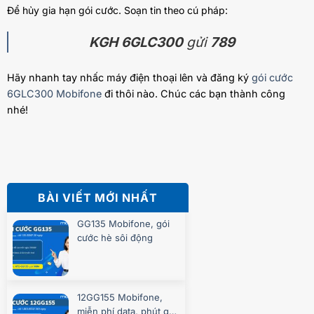
Để hủy gia hạn gói cước. Soạn tin theo cú pháp:
KGH 6GLC300
gửi
789
Hãy nhanh tay nhấc máy điện thoại lên và đăng ký
gói cước
6GLC300 Mobifone
đi thôi nào. Chúc các bạn thành công
nhé!
BÀI VIẾT MỚI NHẤT
GG135 Mobifone, gói
cước hè sôi động
12GG155 Mobifone,
miễn phí data, phút gọi