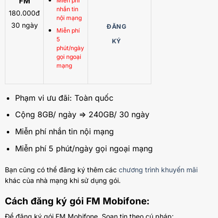
FM
Miễn phí
nhắn tin
180.000đ
nội mạng
30 ngày
ĐĂNG
Miễn phí
5
KÝ
phút/ngày
gọi ngoại
mạng
Phạm vi ưu đãi: Toàn quốc
Cộng 8GB/ ngày => 240GB/ 30 ngày
Miễn phí nhắn tin nội mạng
Miễn phí 5 phút/ngày gọi ngoại mạng
Bạn cũng có thể đăng ký thêm các
chương trình khuyến mãi
khác của nhà mạng khi sử dụng gói.
Cách đăng ký gói FM Mobifone:
Để đăng ký gói FM Mobifone. Soạn tin theo cú pháp: