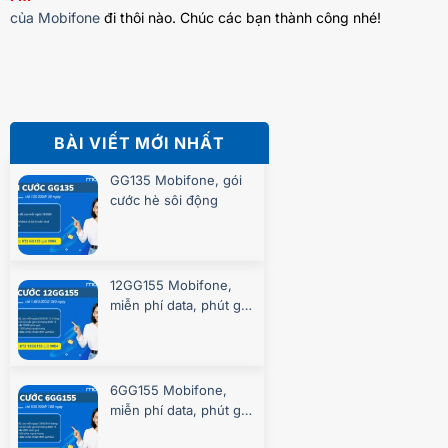
của Mobifone
đi thôi nào. Chúc các bạn thành công nhé!
BÀI VIẾT MỚI NHẤT
GG135 Mobifone, gói
cước hè sôi động
12GG155 Mobifone,
miễn phí data, phút gọi
suốt 360 ngày
6GG155 Mobifone,
miễn phí data, phút gọi
suốt 180 ngày