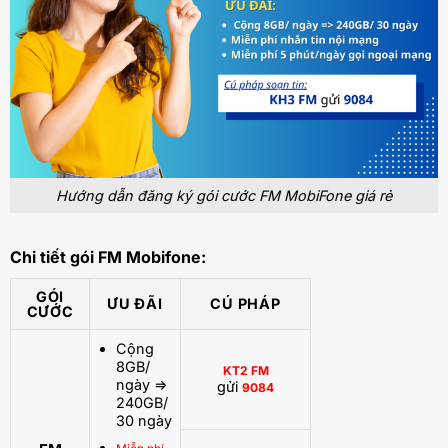
Hướng dẫn đăng ký gói cước FM MobiFone giá rẻ
Chi tiết gói FM Mobifone:
GÓI
ƯU ĐÃI
CÚ PHÁP
CƯỚC
Cộng
8GB/
KT2 FM
ngày =>
gửi
9084
240GB/
30 ngày