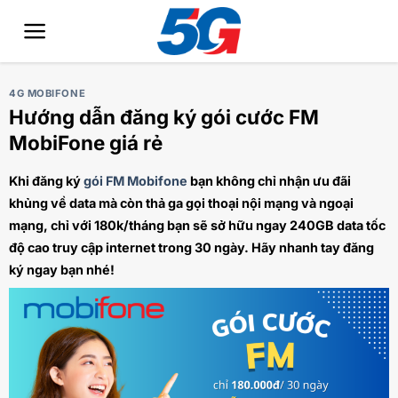
Bỏ
qua
nội
dung
4G MOBIFONE
Hướng dẫn đăng ký gói cước FM
MobiFone giá rẻ
Khi đăng ký
gói FM Mobifone
bạn không chỉ nhận ưu đãi
khủng về data mà còn thả ga gọi thoại nội mạng và ngoại
mạng, chỉ với 180k/tháng bạn sẽ sở hữu ngay 240GB data tốc
độ cao truy cập internet trong 30 ngày. Hãy nhanh tay đăng
ký ngay bạn nhé!