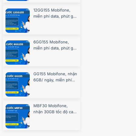
12GG155 Mobifone,
miễn phí data, phút gọi
suốt 360 ngày
6GG155 Mobifone,
miễn phí data, phút gọi
suốt 180 ngày
GG155 Mobifone, nhận
6GB/ ngày, miễn phí
gọi, chơi game
MBF30 Mobifone,
nhận 30GB tốc độ cao
7 ngày