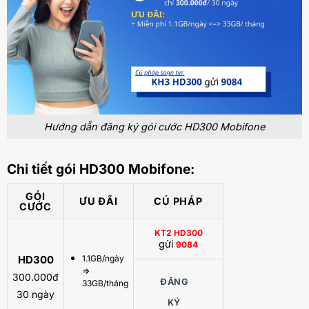
Hướng dẫn đăng ký gói cước HD300 Mobifone
Chi tiết gói HD300 Mobifone:
GÓI
ƯU ĐÃI
CÚ PHÁP
CƯỚC
KT2 HD300
gửi
9084
HD300
1.1GB/ngày
=>
300.000đ
ĐĂNG
33GB/tháng
30 ngày
KÝ