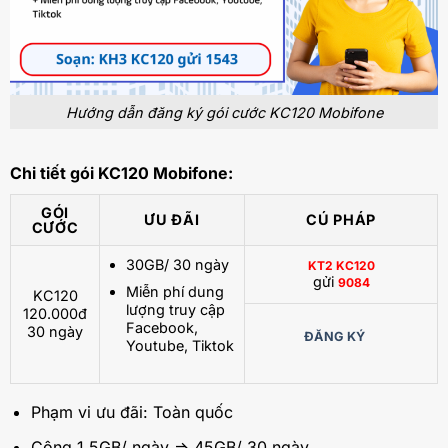
Hướng dẫn đăng ký gói cước KC120 Mobifone
Chi tiết gói KC120 Mobifone:
GÓI
ƯU ĐÃI
CÚ PHÁP
CƯỚC
30GB/ 30 ngày
KT2 KC120
gửi
9084
Miễn phí dung
KC120
lượng truy cập
120.000đ
Facebook,
30 ngày
ĐĂNG KÝ
Youtube, Tiktok
Phạm vi ưu đãi: Toàn quốc
Cộng 1,5GB/ ngày => 45GB/ 30 ngày