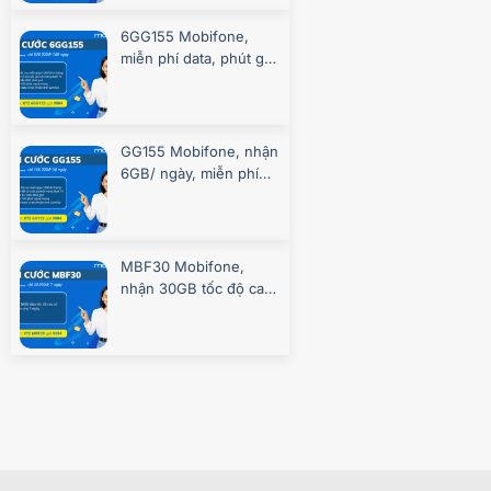
6GG155 Mobifone,
miễn phí data, phút gọi
suốt 180 ngày
GG155 Mobifone, nhận
6GB/ ngày, miễn phí
gọi, chơi game
MBF30 Mobifone,
nhận 30GB tốc độ cao
7 ngày