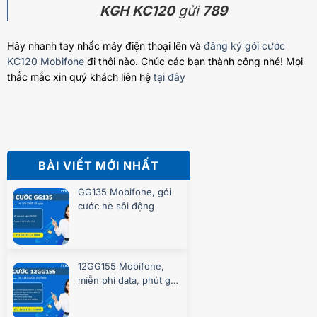
KGH KC120
gửi
789
Hãy nhanh tay nhấc máy điện thoại lên và
đăng ký gói cước
KC120 Mobifone
đi thôi nào. Chúc các bạn thành công nhé! Mọi
thắc mắc xin quý khách liên hệ
tại đây
BÀI VIẾT MỚI NHẤT
GG135 Mobifone, gói
cước hè sôi động
12GG155 Mobifone,
miễn phí data, phút gọi
suốt 360 ngày