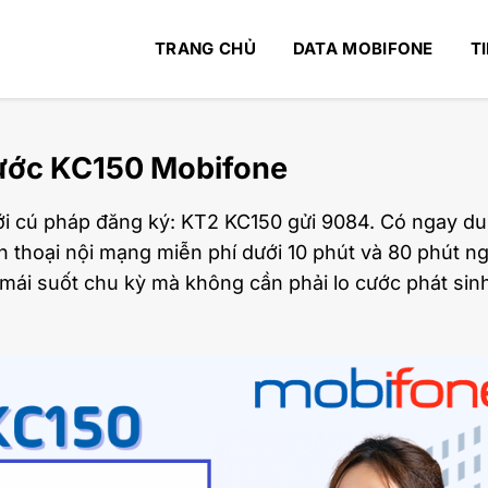
TRANG CHỦ
DATA MOBIFONE
T
cước KC150 Mobifone
ới cú pháp đăng ký: KT2 KC150 gửi 9084. Có ngay d
n thoại nội mạng miễn phí dưới 10 phút và 80 phút ng
mái suốt chu kỳ mà không cần phải lo cước phát sin