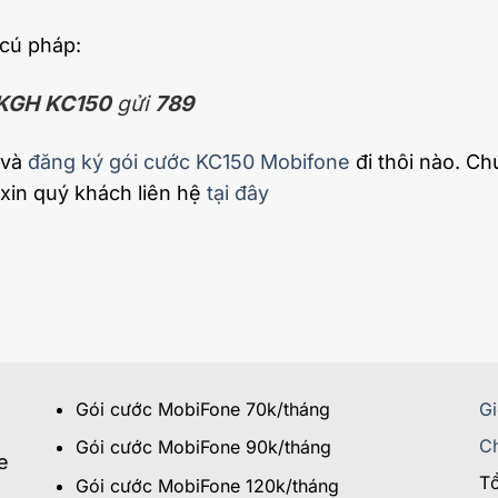
 cú pháp:
KGH KC150
gửi
789
 và
đăng ký gói cước KC150 Mobifone
đi thôi nào. Ch
xin quý khách liên hệ
tại đây
Gói cước MobiFone 70k/tháng
Gi
Ch
Gói cước MobiFone 90k/tháng
e
Tổ
Gói cước MobiFone 120k/tháng