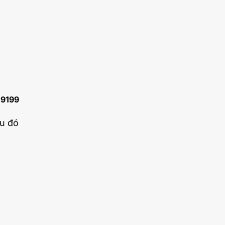
i
9199
au đó