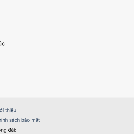
úc
ới thiệu
ính sách bảo mật
ng đài: