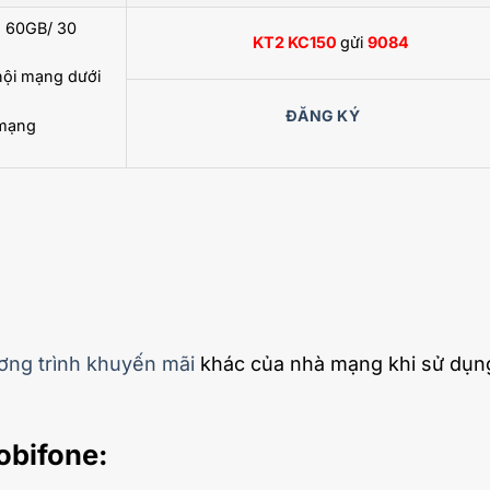
> 60GB/ 30
KT2 KC150
gửi
9084
nội mạng dưới
ĐĂNG KÝ
 mạng
ơng trình khuyến mãi
khác của nhà mạng khi sử dụn
obifone: