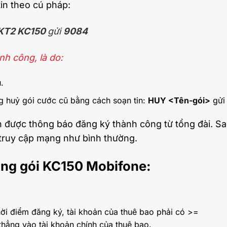
in theo cú pháp:
KT2 KC150
gửi
9084
h công, là do:
.
g huỷ gói cước cũ bằng cách soạn tin:
HUY <Tên-gói>
gử
ận được thông báo đăng ký thành công từ tổng đài. S
và truy cập mạng như bình thường.
dụng gói KC150 Mobifone:
thời điểm đăng ký, tài khoản của thuê bao phải có >=
thẳng vào tài khoản chính của thuê bao.