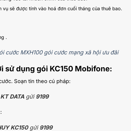
ch vụ sẽ được tính vào hoá đơn cuối tháng của thuê bao.
ng .
ói cước MXH100 gói cước mạng xã hội ưu đãi
ời sử dụng gói KC150 Mobifone:
cước. Soạn tin theo cú pháp:
KT DATA
gửi
9199
:
HUY KC150
gửi
9199