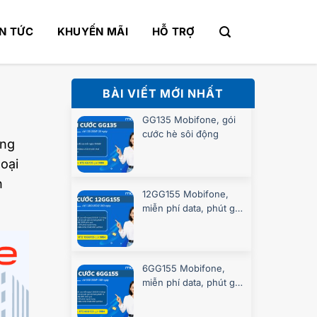
IN TỨC
KHUYẾN MÃI
HỖ TRỢ
BÀI VIẾT MỚI NHẤT
GG135 Mobifone, gói
cước hè sôi động
ung
oại
h
12GG155 Mobifone,
miễn phí data, phút gọi
suốt 360 ngày
6GG155 Mobifone,
miễn phí data, phút gọi
suốt 180 ngày