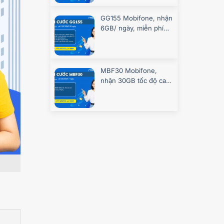
GG155 Mobifone, nhận
6GB/ ngày, miễn phí
gọi, chơi game
MBF30 Mobifone,
nhận 30GB tốc độ cao
7 ngày