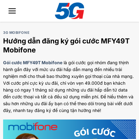
Bỏ
qua
nội
dung
3G MOBIFONE
Hướng dẫn đăng ký gói cước MFY49T
Mobifone
Gói cước MFY49T Mobifone
là gói cước gọi nhóm đang thịnh
hành gần đây với mức ưu đãi hấp dẫn mang đến nhiều trải
nghiệm mới cho thuê bao thường xuyên gọi thoại của nhà mạng.
Với cước phí cực kỳ ưu đãi, chỉ vỏn vẹn 49.000đ bạn khách
hàng có ngay 1 tháng sử dụng những ưu đãi hấp dẫn từ data
đến cước thoại và tất cả đều sử dụng miễn phí. Để hiểu thêm và
sâu hơn những ưu đãi ấy bạn có thể theo dõi trong bài viết dưới
đây, nhanh tay đăng ký để cùng tận hưởng nhé!