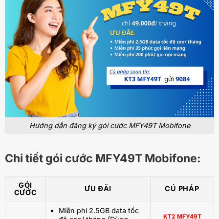
Hướng dẫn đăng ký gói cước MFY49T Mobifone
Chi tiết gói cước MFY49T Mobifone:
GÓI
ƯU ĐÃI
CÚ PHÁP
CƯỚC
Miễn phí 2.5GB data tốc
KT2 MFY49T