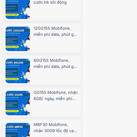
cước hè sôi động
12GG155 Mobifone,
miễn phí data, phút gọi
suốt 360 ngày
6GG155 Mobifone,
miễn phí data, phút gọi
suốt 180 ngày
GG155 Mobifone, nhận
6GB/ ngày, miễn phí
gọi, chơi game
MBF30 Mobifone,
nhận 30GB tốc độ cao
7 ngày