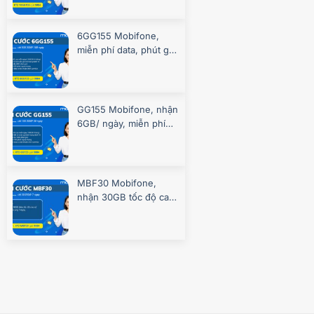
6GG155 Mobifone,
miễn phí data, phút gọi
suốt 180 ngày
GG155 Mobifone, nhận
6GB/ ngày, miễn phí
gọi, chơi game
MBF30 Mobifone,
nhận 30GB tốc độ cao
7 ngày