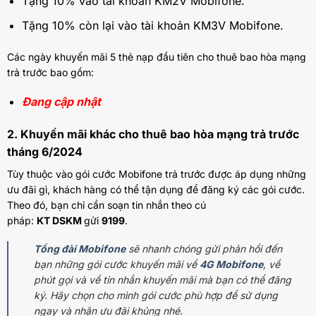
Tặng 10% vào tài khoản KM2V Mobifone.
Tặng 10% còn lại vào tài khoản KM3V Mobifone.
Các ngày khuyến mãi 5 thẻ nạp đầu tiên cho thuê bao hòa mạng
trả trước bao gồm:
Đang cập nhật
2. Khuyến mãi khác cho thuê bao hòa mạng trả trước
tháng 6/2024
Tùy thuộc vào gói cước Mobifone trả trước được áp dụng những
ưu đãi gì, khách hàng có thể tận dụng để đăng ký các gói cước.
Theo đó, bạn chỉ cần soạn tin nhắn theo cú
pháp:
KT
DSKM
gửi
9199
.
Tổng đài Mobifone
sẽ nhanh chóng gửi phản hồi đến
bạn những gói cước khuyến mãi về
4G Mobifone
, về
phút gọi và về tin nhắn khuyến mãi mà bạn có thể đăng
ký. Hãy chọn cho mình gói cước phù hợp để sử dụng
ngay và nhận ưu đãi khủng nhé.