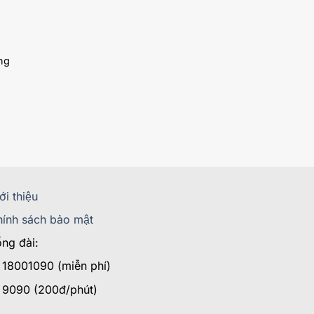
ng
ới thiệu
ính sách bảo mật
ng đài:
18001090 (miễn phí)
9090 (200đ/phút)