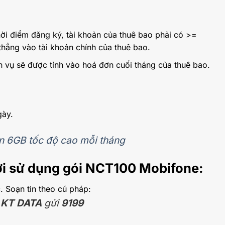
thời điểm đăng ký, tài khoản của thuê bao phải có >=
thẳng vào tài khoản chính của thuê bao.
ch vụ sẽ được tính vào hoá đơn cuối tháng của thuê bao.
gày.
n 6GB tốc độ cao mỗi tháng
ời sử dụng gói NCT100 Mobifone:
. Soạn tin theo cú pháp:
KT DATA
gửi
9199