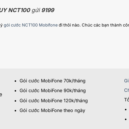
UY NCT100
gửi
9199
ký
gói cước NCT100 Mobifone
đi thôi nào. Chúc các bạn thành cô
Gói cước MobiFone 70k/tháng
Gi
Ch
Gói cước MobiFone 90k/tháng
e
Tổ
Gói cước MobiFone 120k/tháng
Gói cước MobiFone theo ngày