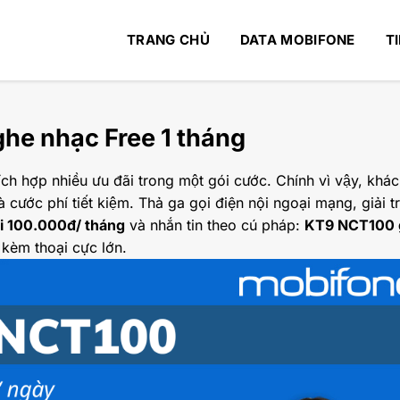
TRANG CHỦ
DATA MOBIFONE
T
he nhạc Free 1 tháng
tích hợp nhiều ưu đãi trong một gói cước. Chính vì vậy, khá
 và cước phí tiết kiệm. Thả ga gọi điện nội ngoại mạng, giải tr
i 100.000đ/ tháng
và nhắn tin theo cú pháp:
KT9 NCT100 
kèm thoại cực lớn.