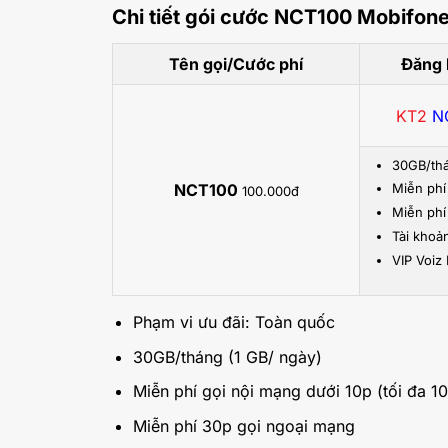
Chi tiết gói cước NCT100 Mobifone
Tên gọi/Cước phí
Đăng 
KT2
N
30GB/thá
NCT100
Miễn phí
100.000đ
Miễn phí
Tài khoả
VIP Voiz 
Phạm vi ưu đãi: Toàn quốc
30GB/tháng (1 GB/ ngày)
Miễn phí gọi nội mạng dưới 10p (tối đa 1
Miễn phí 30p gọi ngoại mạng